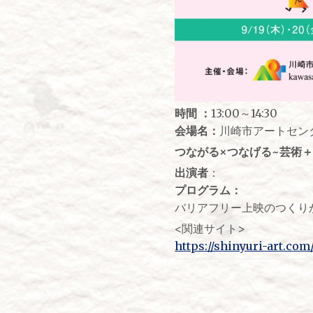
時間 ：
13:00～14:30
会場名：
川崎市アートセン
つながる×つなげる~芸術＋ひ
出演者
：
プログラム：
バリアフリー上映のつくり
<関連サイト>
https://shinyuri-art.co