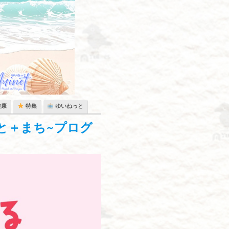
健康
特集
ゆいねっと
と＋まち~プログ