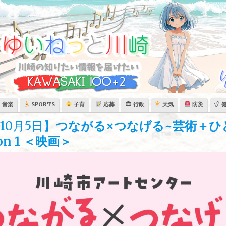
音楽
SPORTS
子育
応募
🏛 行政
天気
防災
10月5日】
つながる×つなげる~芸術＋ひ
on 1 ＜映画＞