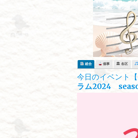
Skip
to
content
総合
催事
🏛 各区
今日のイベント【
ラム2024 seas