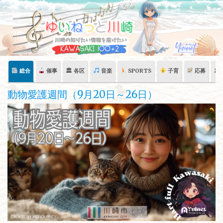
Skip
to
content
総合
催事
🏛 各区
音楽
SPORTS
子育
応募
🏛
動物愛護週間（9月20日～26日）