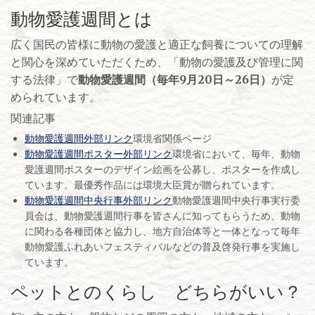
動物愛護週間とは
広く国民の皆様に動物の愛護と適正な飼養についての理解
と関心を深めていただくため、「動物の愛護及び管理に関
する法律」で
動物愛護週間（毎年9月20日～26日）
が定
められています。
関連記事
動物愛護週間外部リンク
環境省関係ページ
動物愛護週間ポスター外部リンク
環境省において、毎年、動物
愛護週間ポスターのデザイン絵画を公募し、ポスターを作成し
ています。最優秀作品には環境大臣賞が贈られています。
動物愛護週間中央行事外部リンク
動物愛護週間中央行事実行委
員会は、動物愛護週間行事を皆さんに知ってもらうため、動物
に関わる各種団体と協力し、地方自治体等と一体となって毎年
動物愛護ふれあいフェスティバルなどの普及啓発行事を実施し
ています。
ペットとのくらし どちらがいい？