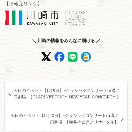
【情報元リンク】
＼ 川崎の情報をみんなに届ける ／
投
今日のイベント【1月9日】-クラシックコンサートin溝ノ
稿
口劇場-【CLARINET DUO〜NEW YEAR CONCERT〜】
ナ
ビ
今日のイベント【1月10日】-クラシックコンサートin溝ノ
ゲ
口劇場-【寺井梓ピアノリサイタル】