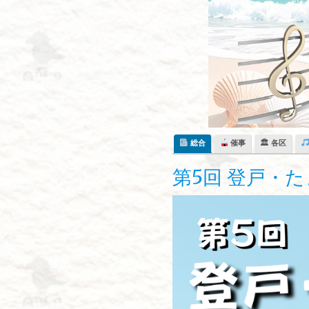
Skip
to
content
総合
催事
🏛 各区
第5回 登戸・た