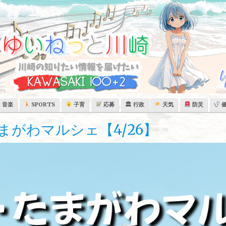
音楽
SPORTS
子育
応募
🏛 行政
天気
防災
まがわマルシェ【4/26】