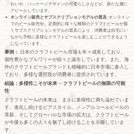
わいや、パッケージデザインの可愛らしさなどが、新たな層に
アピールしています。
オンライン販売とサブスクリプションモデルの普及
: オンライン
でのビール販売や、定期的に様々な種類のクラフトビールが届
くサブスクリプションモデルの普及により、消費者は自宅にい
ながら手軽に多様なクラフトビールを楽しむことができるよう
になっています。
事例：
日本のクラフトビール市場も年々成長しており、
個性豊かなブルワリーが続々と誕生しています。また、海
外のクラフトビールブランドも積極的に日本市場に参入し
ており、多様な選択肢が消費者に提供されています。
結論：多様性こそが未来 – クラフトビールの無限の可能
性
クラフトビールの未来は、まさに多様性に満ち溢れていま
す。進化し続けるビアスタイル、ノンアルコールビールの
革新、そしてグローバルな市場の拡大は、クラフトビール
が今後も多くの人々を魅了し続けることを示唆していま
す。