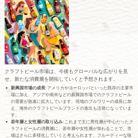
クラフトビール市場は、今後もグローバルな広がりを見
せ、新たな消費層を開拓していくと予想されます。
新興国市場の成長
: アメリカやヨーロッパといった既存の主要市
場に加え、アジアや南米などの新興国市場でのクラフトビール
の需要が急速に拡大しています。現地のブルワリーの成長に加
え、海外のクラフトビールブランドの進出も活発になっていま
す。
若年層と女性層の取り込み
: これまで主に男性層が中心だったク
ラフトビールの消費層に、若年層や女性層が加わることで、市
場はさらに多様化していくと考えられます。フルーティーな味