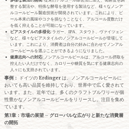
多様な製法の開発
: 従来のアルコール除去法に加え、発酵度を調
整する製法や、特殊な酵母を使用する製法など、様々なノンア
ルコールビール製造技術が開発されています。これにより、ビ
ール本来の風味やコクを損なうことなく、アルコール度数だけ
を低く抑えることが可能になっています。
ビアスタイルの多様化
: ラガー、IPA、スタウト、ヴァイツェン
など、様々なビアスタイルのノンアルコールビールが登場して
います。これにより、消費者は自分の好みに合わせてノンアル
コールビールを選ぶことができるようになりました。
健康志向への対応
: ノンアルコールビールは、アルコール摂取を
控えたい人だけでなく、カロリーや糖質を気にする健康志向の
人々にも支持されています。
事例：
ドイツの
Erdinger
は、ノンアルコールビールに
おいても高い品質を維持しており、世界中で広く愛されて
います。また、近年では、多くのクラフトブルワリーが個
性豊かなノンアルコールビールをリリースし、注目を集め
ています。
第3章：市場の展望 – グローバルな広がりと新たな消費層
の開拓