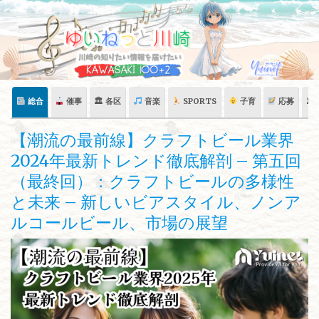
Skip
to
content
総合
催事
🏛 各区
音楽
SPORTS
子育
応募
🏛
【潮流の最前線】クラフトビール業界
2024年最新トレンド徹底解剖 – 第五回
（最終回）：クラフトビールの多様性
と未来 – 新しいビアスタイル、ノンア
ルコールビール、市場の展望