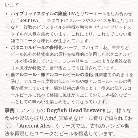
います。
ハイブリッドスタイルの隆盛
: IPAとサワーエールを組み合わせ
た「Sour IPA」、スタウトにフルーツやスパイスを加えたもの
など、複数のビアスタイルの特徴を融合させたハイブリッドス
タイルが人気を集めています。これにより、これまでにない複
雑でユニークな味わいが生まれています。
ボタニカルビールの多様化
: ハーブ、スパイス、花、果実など、
ビール以外の植物由来の原料を積極的に使用したボタニカルビ
ールが多様化しています。ジンやリキュールのような複雑な香
りや風味が特徴で、食中酒としても注目されています。
低アルコール・微アルコールビールの進化
: 健康志向の高まりを
受け、アルコール度数の低いビールや微アルコールビールの需
要が拡大しています。醸造技術の進化により、従来の低アルコ
ールビールに比べて格段に風味が向上しており、本格的なビー
ルとしての味わいを楽しめるようになっています。
事例：
アメリカの
Dogfish Head Brewery
は、様々な
食材や製法を取り入れた実験的なビール造りで知られてお
り、「Ancient Ales」シリーズでは、古代のレシピや製
法を再現したユニークなビールを醸造しています。