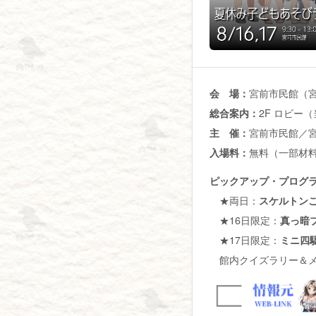
宮前市民館（宮前
会 場：
2F ロビー
総合案内：
宮前市民館／
主 催：
無料（一部材料
入場料：
ピックアップ・プログ
★両日：
スケルトン
★16日限定：
真っ暗
★17日限定：
ミニ四
館内クイズラリー＆