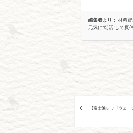
編集者より：
材料費
元気に“朝活”して夏
投
【富士通レッドウェー
稿
ナ