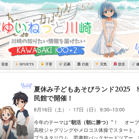
音楽
SPORTS
子育
応募
🏛 行政
天気
防災
夏休み子どもあそびランド2025 8/1
民館で開催！
8月16日（土）
・
17日（日）
9:30–13:00
今年のテーマは
“朝活（朝に勝つ）”
！ オープニ
高校ジャグリングやメロコス体操でスタート。
プラネタリウム、図書館バックヤードツアー、