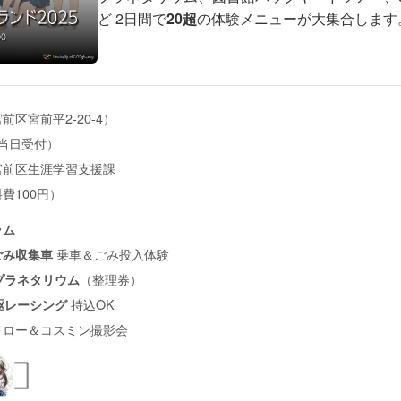
ど 2日間で
20超
の体験メニューが大集合します
区宮前平2-20-4）
（当日受付）
宮前区生涯学習支援課
費100円）
ラム
乗車＆ごみ投入体験
ごみ収集車
（整理券）
プラネタリウム
持込OK
駆レーシング
メロー＆コスミン撮影会