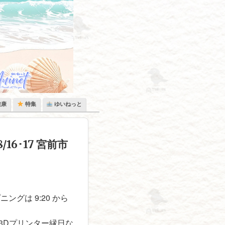
健康
特集
ゆいねっと
6･17 宮前市
ングは 9:20 から
3Dプリンター縁日な