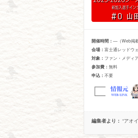
—（Web掲
開催時間：
富士通レッドウ
会場：
ファン・メディ
対象：
無料
参加費：
不要
申込：
編集者より：
“アオ