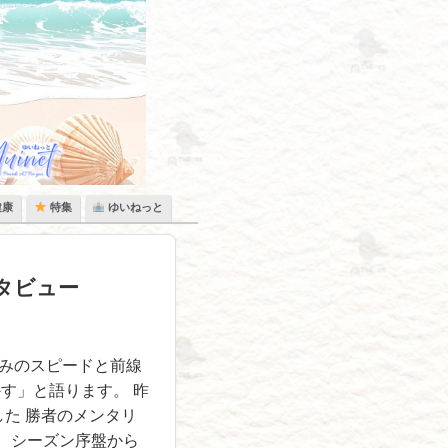
健康
特集
ゆいねっと
タビュー
込みのスピードと前線
す」と語ります。 昨
した 勝者のメンタリ
。 シーズン序盤から