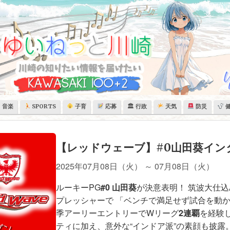
音楽
SPORTS
子育
応募
🏛 行政
天気
防災
【レッドウェーブ】#0山田葵イン
2025年07月08日（火）
～
07月08日（火）
ルーキーPG
#0 山田葵
が決意表明！ 筑波大仕
プレッシャーで 「ベンチで満足せず試合を動か
季アーリーエントリーでWリーグ
2連覇
を経験
ティに加え、意外な“インドア派”の素顔も披露