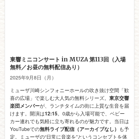
東響ミニコンサート in MUZA 第113回（入場
無料／お昼の無料配信あり）
2025年9月8日（月）
ミューザ川崎シンフォニーホールの吹き抜け空間「歓
喜の広場」で楽しむ大人気の無料シリーズ。
東京交響
楽団メンバー
が、ランチタイムの街に上質な生音を届
けます。開演は
12:15
。0歳から入場可能で、ベビー
カー連れでも気軽に立ち寄れるのが魅力です。当日は
YouTubeでの
無料ライブ配信（アーカイブなし）
も予
定。ミューザの“日常に音楽を”というコンセプトを体