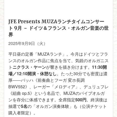
JFE Presents MUZAランチタイムコンサー
ト 9月 － ドイツ＆フランス・オルガン音楽の世
界
2025年9月9日（火）
平日昼の定番「MUZAランチ」。今月はドイツとフラ
ンスのオルガン作品に焦点を当て、気鋭のオルガニス
ト
ニクラス・ヤーン
が響きを描き分けます。
11:30開
場／12:10開演・休憩なし
。たった30分でも密度は濃
厚――バッハ《前奏曲とフーガ 変ホ長調
BWV552》、レーガー「メロディア」、デュリュフレ
《組曲 op.5》という名品で、MUZAのパイプオルガ
ンを存分に体感できます。全席指定
500円
。終演後は
抽選で
5名
の「オルガン演奏体験」も（公演チケット
購入者限定）。