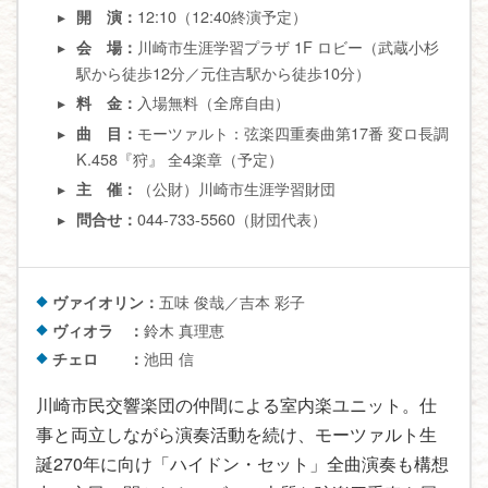
12:10（12:40終演予定）
開 演：
川崎市生涯学習プラザ 1F ロビー（武蔵小杉
会 場：
駅から徒歩12分／元住吉駅から徒歩10分）
入場無料（全席自由）
料 金：
モーツァルト：弦楽四重奏曲第17番 変ロ長調
曲 目：
K.458『狩』 全4楽章（予定）
（公財）川崎市生涯学習財団
主 催：
044-733-5560（財団代表）
問合せ：
ヴァイオリン：
五味 俊哉／吉本 彩子
ヴィオラ ：
鈴木 真理恵
チェロ ：
池田 信
川崎市民交響楽団の仲間による室内楽ユニット。仕
事と両立しながら演奏活動を続け、モーツァルト生
誕270年に向け「ハイドン・セット」全曲演奏も構想