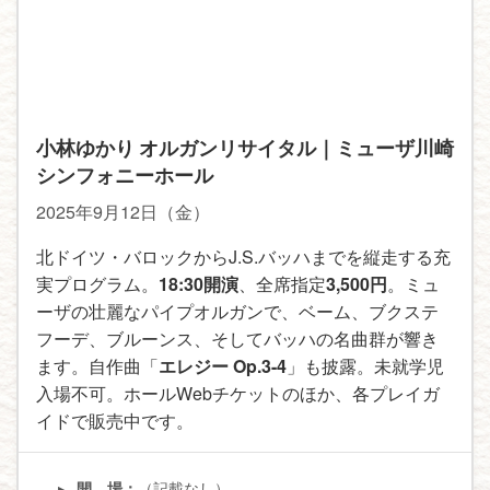
小林ゆかり オルガンリサイタル｜ミューザ川崎
シンフォニーホール
2025年9月12日（金）
北ドイツ・バロックからJ.S.バッハまでを縦走する充
実プログラム。
18:30開演
、全席指定
3,500円
。ミュ
ーザの壮麗なパイプオルガンで、ベーム、ブクステ
フーデ、ブルーンス、そしてバッハの名曲群が響き
ます。自作曲「
エレジー Op.3-4
」も披露。未就学児
入場不可。ホールWebチケットのほか、各プレイガ
イドで販売中です。
（記載なし）
開 場：