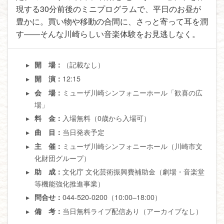
現する30分前後のミニプログラムで、平日のお昼が
豊かに。買い物や移動の合間に、さっと寄って耳を潤
す――そんな川崎らしい音楽体験をお見逃しなく。
（記載なし）
開 場：
12:15
開 演：
ミューザ川崎シンフォニーホール「歓喜の広
会 場：
場」
入場無料（0歳から入場可）
料 金：
当日発表予定
曲 目：
ミューザ川崎シンフォニーホール（川崎市文
主 催：
化財団グループ）
文化庁 文化芸術振興費補助金（劇場・音楽堂
助 成：
等機能強化推進事業）
044-520-0200（10:00–18:00）
問合せ：
当日無料ライブ配信あり（アーカイブなし）
備 考：