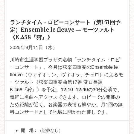
ランチタイム・ロビーコンサート（第151回予
定）Ensemble le fleuve ― モーツァルト
《K.458『狩』》
2025年9月11日（木）
川崎市生涯学習プラザの名物「ランチタイム・ロビ
ーコンサート」。今月は弦楽四重奏のEnsemble le
fleuve（ヴァイオリン、ヴィオラ、チェロ）によるモ
ーツァルト《弦楽四重奏曲第17番 変ロ長調
K.458『狩』》を予定。
12:10–12:40
の30分公演で、
気軽に名曲へアクセスできます。ロビーでの開催の
ため距離が近く、各楽器の表情も鮮やか。月1回の無
料コンサートとして地域に開かれた催しです。
（記載なし）
開 場：