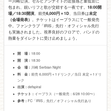
ー川崎公演。セルビアンナイトの近接感と重低音に
包まれ、鋭いリフと歌が交錯する一夜です。
18:00開
場／18:30開演
。前売
6,000円＋1D
、当日券は
未定
（会場発表）
。チケットはイープラスにて一般発売
中。ファンクラブ「IRIS」先行・オフィシャル先行
も実施されました。視界良好のフロアで、バンドの
熱量をダイレクトに受け止めましょう。
18:00
開 場：
18:30
開 演：
川崎 Serbian Night
会 場：
前売 6,000円＋1ドリンク／当日 未定＋1ドリ
料 金：
ンク
defspiral
出演：
イープラス（一般発売：6/28 10:00〜）
チケット：
FC「IRIS」先行／オフィシャル先行あり
参考：