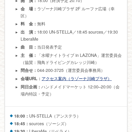
18:00（終演予定 20:10）
開 演：
ラゾーナ川崎プラザ 2F ルーファ広場（幸
会 場：
区）
無料
料 金：
18:00 UN-STELLA／18:45 sources／19:30
出 演：
LiberaMe
当日発表予定
曲 目：
「水曜ナイトライブ in LAZONA」運営委員会
主 催：
（協賛：飛鳥ドライビングカレッジ川崎）
044-200-3725（運営委員会事務局）
問合せ：
アクセス案内（ラゾーナ川崎プラザ）
会場URL：
ハンドメイドマーケット 12:00–20:00（会
同日企画：
場内特設・予定）
18:00：
UN-STELLA（アンステラ）
18:45：
sources（ソーシズ）
19:30：
LiberaMe（リベラメ）