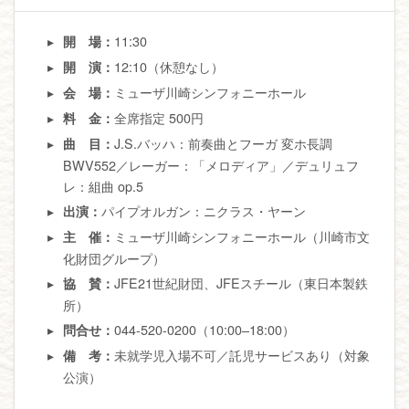
11:30
開 場：
12:10（休憩なし）
開 演：
ミューザ川崎シンフォニーホール
会 場：
全席指定 500円
料 金：
J.S.バッハ：前奏曲とフーガ 変ホ長調
曲 目：
BWV552／レーガー：「メロディア」／デュリュフ
レ：組曲 op.5
パイプオルガン：ニクラス・ヤーン
出演：
ミューザ川崎シンフォニーホール（川崎市文
主 催：
化財団グループ）
JFE21世紀財団、JFEスチール（東日本製鉄
協 賛：
所）
044-520-0200（10:00–18:00）
問合せ：
未就学児入場不可／託児サービスあり（対象
備 考：
公演）