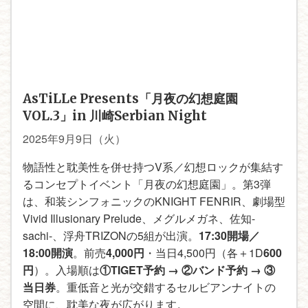
AsTiLLe Presents「月夜の幻想庭園
VOL.3」in 川崎Serbian Night
2025年9月9日（火）
物語性と耽美性を併せ持つV系／幻想ロックが集結す
るコンセプトイベント「月夜の幻想庭園」。第3弾
は、和装シンフォニックのKNIGHT FENRIR、劇場型
Vivid Illusionary Prelude、メグルメガネ、佐知-
sachi-、浮舟TRIZONの5組が出演。
17:30開場／
18:00開演
。前売
4,000円
・当日4,500円（各＋1D
600
円
）。入場順は
①TIGET予約 → ②バンド予約 → ③
当日券
。重低音と光が交錯するセルビアンナイトの
空間に、耽美な夜が広がります。