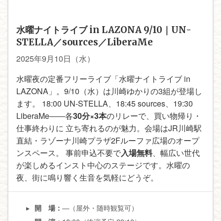
水曜ナイトライブ in LAZONA 9/10｜UN-
STELLA／sources／LiberaMe
2025年9月10日（水）
水曜夜の定番フリーライブ「水曜ナイトライブ in
LAZONA」。9/10（水）は川崎ゆかりの3組が登場し
ます。 18:00 UN-STELLA、18:45 sources、19:30
LiberaMe――各
30分×3本
のリレーで、買い物帰り・
仕事終わりに 立ち寄れるのが魅力。会場はJR川崎駅
直結・ラゾーナ川崎プラザ2Fルーファ広場のオープ
ンスペース。 事前申込不要で
入場無料
、幅広い世代
が楽しめるインスト中心のステージです。水曜の
夜、街に鳴り響く生音を気軽にどうぞ。
—（屋外・随時観覧可）
開 場：