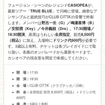
フュージョン・シーンのレジェンド
CASIOPEA
が、
最新ツアー「
TRUE BLUE
」で川崎に登場。緻密なア
ンサンブルと超絶技巧がCLUB CITTA’の音響で炸裂
します。メンバーは
野呂一生（G）／鳴瀬喜博（B）
／安部潤（Key）／今井義頼（Drs）
。
17:30開場／
18:30開演
、座席はうれしい
全席指定
。前売
8,500円
（税込）
に加え、入場時に
ドリンク代600円
が必要で
す。3歳以上有料。チケットは各プレイガイドにて取
り扱い。名曲のオンパレードから最新モードまで、
カシオペアの現在形を間近で体感してください。
17:30
開 場：
18:30
開 演：
CLUB CITTA’（クラブチッタ／川崎）
会 場：
全席指定 前売 8,500円（税込）＋ドリンク代
料 金：
600円
3歳以上有料
備 考：