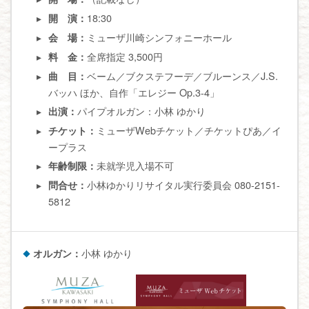
18:30
開 演：
ミューザ川崎シンフォニーホール
会 場：
全席指定 3,500円
料 金：
ベーム／ブクステフーデ／ブルーンス／J.S.
曲 目：
バッハ ほか、自作「エレジー Op.3-4」
パイプオルガン：小林 ゆかり
出演：
ミューザWebチケット／チケットぴあ／イ
チケット：
ープラス
未就学児入場不可
年齢制限：
小林ゆかりリサイタル実行委員会 080-2151-
問合せ：
5812
オルガン：
小林 ゆかり