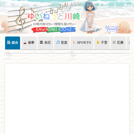
Skip
to
content
総合
催事
🏛 各区
音楽
SPORTS
子育
応募
🏛