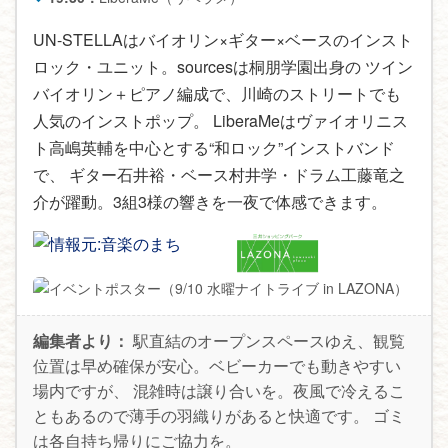
UN-STELLAはバイオリン×ギター×ベースのインスト
ロック・ユニット。sourcesは桐朋学園出身の ツイン
バイオリン＋ピアノ編成で、川崎のストリートでも
人気のインストポップ。 LiberaMeはヴァイオリニス
ト高嶋英輔を中心とする“和ロック”インストバンド
で、 ギター石井裕・ベース村井学・ドラム工藤竜之
介が躍動。3組3様の響きを一夜で体感できます。
編集者より：
駅直結のオープンスペースゆえ、観覧
位置は早め確保が安心。ベビーカーでも動きやすい
場内ですが、 混雑時は譲り合いを。夜風で冷えるこ
ともあるので薄手の羽織りがあると快適です。 ゴミ
は各自持ち帰りにご協力を。