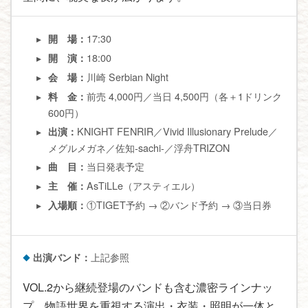
17:30
開 場：
18:00
開 演：
川崎 Serbian Night
会 場：
前売 4,000円／当日 4,500円（各＋1ドリンク
料 金：
600円）
KNIGHT FENRIR／Vivid Illusionary Prelude／
出演：
メグルメガネ／佐知-sachi-／浮舟TRIZON
当日発表予定
曲 目：
AsTiLLe（アスティエル）
主 催：
①TIGET予約 → ②バンド予約 → ③当日券
入場順：
出演バンド：
上記参照
VOL.2から継続登場のバンドも含む濃密ラインナッ
プ。物語世界を重視する演出・衣装・照明が一体と