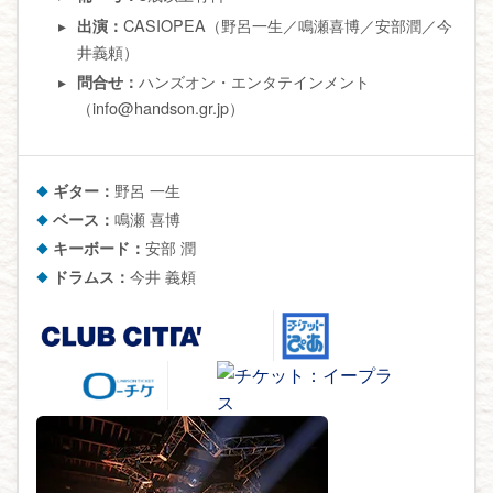
CASIOPEA（野呂一生／鳴瀬喜博／安部潤／今
出演：
井義頼）
ハンズオン・エンタテインメント
問合せ：
（info@handson.gr.jp）
ギター：
野呂 一生
ベース：
鳴瀬 喜博
キーボード：
安部 潤
ドラムス：
今井 義頼