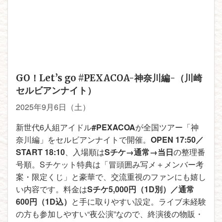
GO！Let’s go #PEXACOA-神奈川編-（川崎
セルビアンナイト）
2025年9月6日（土）
新世代6人組アイドル
#PEXACOA
が全国ツアー「神
奈川編」をセルビアンナイトで開催。
OPEN 17:50／
START 18:10
、入場順は
Sチケ→通常→当日
の整理番
号順。Sチケット特典は「冒頭囲み写メ＋メンバー考
案・限定くじ」と豪華で、交流重視のファンにも嬉し
い内容です。料金は
Sチケ5,000円（1D別）／通常
600円（1D込）
と手に取りやすい設定。ライブ未経験
の方も参加しやすい“夜公演”なので、終演後の物販・