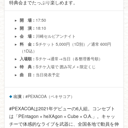
特典会までたっぷり楽しめます。
17:50
開 場：
18:10
開 演：
川崎セルビアンナイト
会 場：
Sチケット 5,000円（1D別）／通常 600円
料 金：
（1D込）
Sチケ→通常→当日（各整理番号順）
入場順：
Sチケ入場で 囲み写メ＋限定くじ
特 典：
当日発表予定
曲 目：
出演：
#PEXACOA（ペキサコア）
#PEXACOAは2021年デビューの6人組。コンセプト
は「PEntagon × heXAgon × Cube × O.A.」。キャッ
チーで体感的なライブを武器に、全国各地で動員を伸