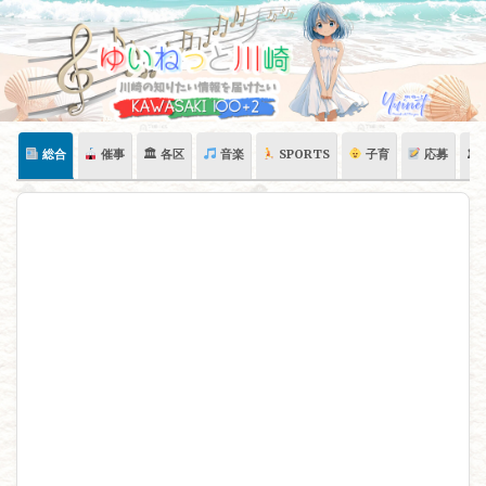
Skip
to
content
総合
催事
🏛 各区
音楽
SPORTS
子育
応募
🏛