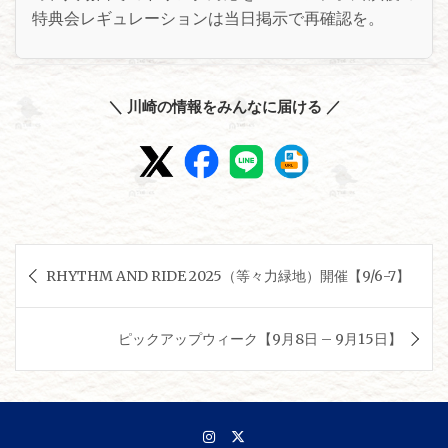
特典会レギュレーションは当日掲示で再確認を。
＼ 川崎の情報をみんなに届ける ／
投
RHYTHM AND RIDE 2025（等々力緑地）開催【9/6-7】
稿
ナ
ピックアップウィーク【9月8日 – 9月15日】
ビ
ゲ
ー