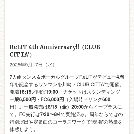
ReLIT 4th Anniversary!!（CLUB
CITTA’）
2025年9月17日（水）
7人組ダンス＆ボーカルグループReLITがデビュー
4周
年
を記念するワンマンを川崎・CLUB CITTA’で開催。
開場
18:15
／開演
19:00
、チケットはスタンディング
一般6,500円
・FC
6,000円
（入場時ドリンク
600
円
）。一般発売は
8/15（金）20:00
からイープラスに
て。FC先行は
7/30〜8/4
で実施済み。周年ならではの
特別演出や定番曲のコーラスワークで“現場”の熱量を
体感しよう。