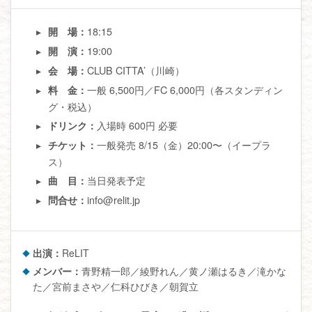
18:15
開 場：
19:00
開 演：
CLUB CITTA’（川崎）
会 場：
一般 6,500円／FC 6,000円（各スタンディン
料 金：
グ・税込）
入場時 600円 必要
ドリンク：
一般発売 8/15（金）20:00〜（イープラ
チケット：
ス）
当日発表予定
曲 目：
info@relit.jp
問合せ：
出演：
ReLIT
メンバー：
青野精一郎／綾野れん／黄ノ瀬はるき／滝かな
た／宮前まさや／仁科ひびき／朝賀立