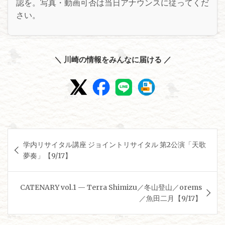
認を。写真・動画可否は当日アナウンスに従ってくだ
さい。
＼ 川崎の情報をみんなに届ける ／
投
学内リサイタル講座 ジョイントリサイタル 第2公演「天歌
稿
夢奏」【9/17】
ナ
ビ
CATENARY vol.1 — Terra Shimizu／冬山登山／orems
ゲ
／魚田二月【9/17】
ー