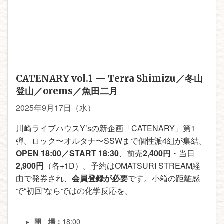
CATENARY vol.1 — Terra Shimizu／冬山
登山／orems／魚田二月
2025年9月17日（水）
川崎ライブハウスY’sの新企画「CATENARY」第1
弾。ロック〜オルタナ〜SSWまで個性派4組が集結。
OPEN 18:00／START 18:30
、前売
2,400円
・当日
2,900円
（各+1D）。予約はOMATSURI STREAM経
由で発券され、
会員登録が必要
です。小箱の距離感
で“初回”ならではの化学反応を。
18:00
開 場：