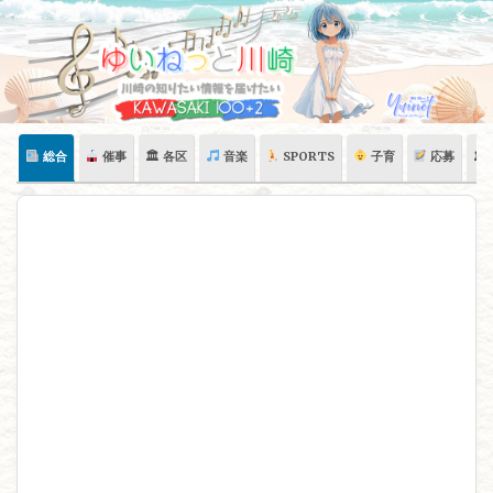
Skip
to
content
総合
催事
🏛 各区
音楽
SPORTS
子育
応募
🏛