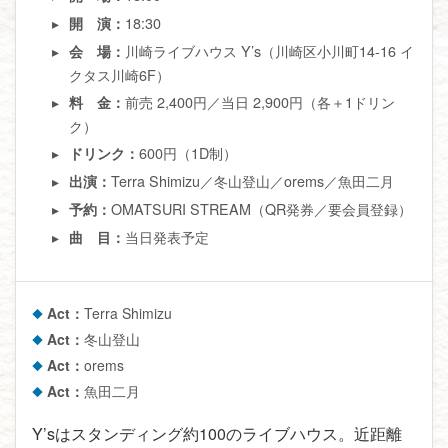
18:30
開 演：
川崎ライブハウス Y’s（川崎区小川町14-16 イ
会 場：
クタス川崎6F）
前売 2,400円／当日 2,900円（各＋1ドリン
料 金：
ク）
600円（1D制）
ドリンク：
Terra Shimizu／冬山登山／orems／魚田二月
出演：
OMATSURI STREAM（QR発券／要会員登録）
予約：
当日発表予定
曲 目：
Act：
Terra Shimizu
Act：
冬山登山
Act：
orems
Act：
魚田二月
Y’sはスタンディング約100のライブハウス。近距離