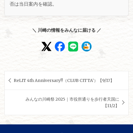
否は当日案内を確認。
＼ 川崎の情報をみんなに届ける ／
投
ReLIT 4th Anniversary!!（CLUB CITTA’）【9/17】
稿
ナ
みんなの川崎祭 2025｜市役所通りを歩行者天国に
ビ
【11/2】
ゲ
ー
シ