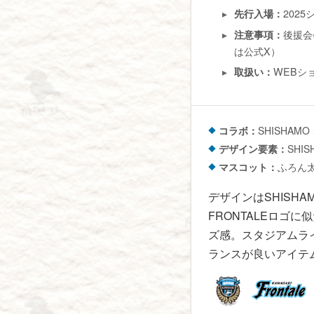
202
先行入場：
後援会
注意事項：
は公式X）
WEBシ
取扱い：
コラボ：
SHISHAM
デザイン要素：
SHI
マスコット：
ふろん
デザインはSHISH
FRONTALEロゴ
ズ感。スタジアムラ
ランスが良いアイテ