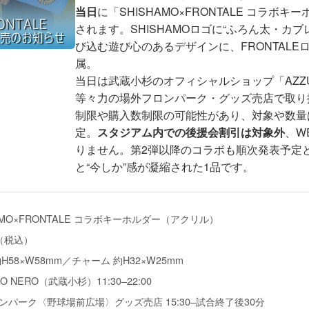
当日
に「SHISHAMO×FRONTALE コラボ
されます。SHISHAMOロゴに“ふろん太・カブ
び込む遊び心のあるデザインに、FRONTALE
属。
当日は武蔵小杉のオフィシャルショップ「AZZUR
等々力の場外フロンパーク・グッズ売店で取り
制限や購入数制限の可能性があり、対象や数量
定。
スタジアム内での後援会割引は対象外
、W
りません。第2弾以降のコラボも順次発表予定
と“今しか”感が凝縮された1品です。
AMO×FRONTALE コラボキーホルダー（アクリル）
円（税込）
H58×W58mm／チャーム 約H32×W25mm
O NERO（武蔵小杉）11:30–22:00
ンパーク〈野球場前広場〉グッズ売店 15:30–試合終了後30分