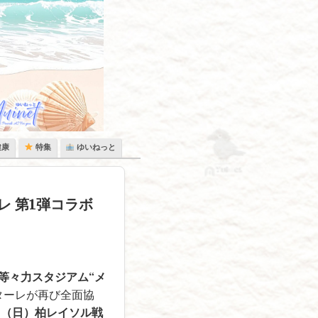
健康
特集
ゆいねっと
ーレ 第1弾コラボ
Oの等々力スタジアム“メ
ターレが再び全面協
日（日）柏レイソル戦