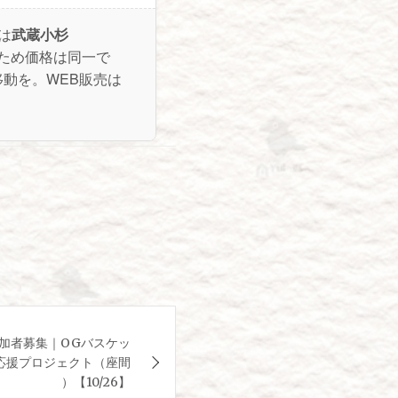
は
武蔵小杉
ため価格は同一で
動を。WEB販売は
加者募集｜OGバスケッ
応援プロジェクト（座間
）【10/26】