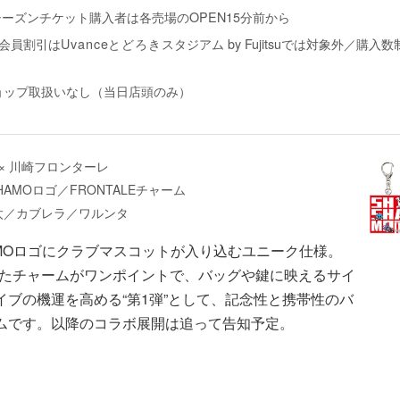
5シーズンチケット購入者は各売場のOPEN15分前から
会員割引は
Uvanceとどろき
スタジアム by Fujitsuでは対象外／購
ョップ取扱いなし（当日店頭のみ）
O × 川崎フロンターレ
SHAMOロゴ／FRONTALEチャーム
太／カブレラ／ワルンタ
AMOロゴにクラブマスコットが入り込むユニーク仕様。
に似たチャームがワンポイントで、バッグや鍵に映えるサイ
イブの機運を高める“第1弾”として、記念性と携帯性のバ
ムです。以降のコラボ展開は追って告知予定。