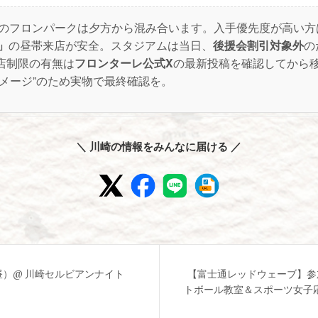
のフロンパークは夕方から混み合います。入手優先度が高い方
O」
の昼帯来店が安全。スタジアムは当日、
後援会割引対象外
の
店制限の有無は
フロンターレ公式X
の最新投稿を確認してから移
イメージ”のため実物で最終確認を。
＼ 川崎の情報をみんなに届ける ／
昼）@ 川崎セルビアンナイト
【富士通レッドウェーブ】参
トボール教室＆スポーツ女子