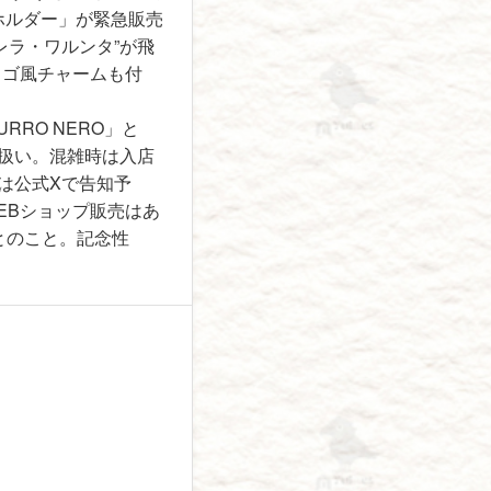
キーホルダー」が緊急販売
レラ・ワルンタ”が飛
ロゴ風チャームも付
RO NERO」と
扱い。混雑時は入店
は公式Xで告知予
EBショップ販売はあ
とのこと。記念性