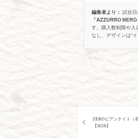
編集者より：
試合日
「AZZURRO NER
す。購入数制限や入
なし、デザインは“
投
ZEROビアンナイト（
稿
【9/28】
ナ