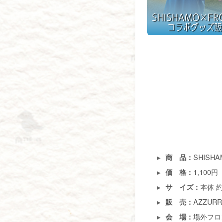
SHISH
商 品：
1,100
価 格：
本体 約
サ イズ：
AZZURR
販 売：
場外フロ
会 場：