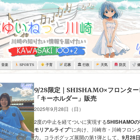
音楽
SPORTS
子育
応募
🏛 行政
天気
防災
9/28限定｜SHISHAMO×フロンタ
「キーホルダー」販売
2025年9月28日（日）
2度の中止を経てついに実現する
SHISHAM
モリアルライブ”
に向け、川崎市・川崎フロン
力。コラボグッズ展開の第1弾として、
9月28