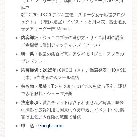
（メインアリーナ）／講師：レッドウェーブOG 石川
麻衣
② 12:30–13:20 アツギ主催「スポーツ女子応援プロジ
ェクト」（2階武道室）／ゲスト：石川麻衣、富士通女
子チアリーダー部 Momoe
ジュニアブラの選び方・サイズ計測の講座
内容詳細：
／希望者に個別フィッティング（ブース）
教室の集合写真／アツギよりジュニアブラの
特 典：
プレゼント
2025年10月6日（月）／
10月9日
応募締切：
当選発表：
（木）※当選者のみメール連絡
Tシャツまたはビブスを貸与予定／運動
持ち物・服装：
できる服装・シューズ推奨
試合チケットは含まれません／写真・映像
注意事項：
の撮影と広報利用に同意のうえ申込／イベント中の傷
害は主催加入保険の範囲で補償
Google form
申 込：