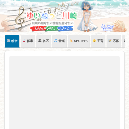
Skip
to
content
総合
催事
🏛 各区
音楽
SPORTS
子育
応募
🏛