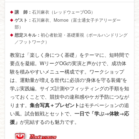
講 師：
石川麻衣（レッドウェーブOG）
ゲスト：
石川麻衣、Momoe（富士通女子チアリーダー
部）
想定スキル：
初心者歓迎・基礎重視（ボールハンドリング
／フットワーク）
教室は「楽しく身につく基礎」をテーマに、短時間で
要点を凝縮。WリーグOGの実演と声かけで、成功体
験を積みやすいメニュー構成です。ワークショップ
は、運動量が増える世代に必須の“身体を守る装備”を
学ぶ実践編。サイズ計測やフィッティングの手順を知
っておくことで、競技中の違和感やケガ予防につなが
ります。
集合写真＋プレゼント
はモチベーションの追
い風。試合観戦とセットで、
一日で「学ぶ→体験→応
援」
が完結するのも魅力です。