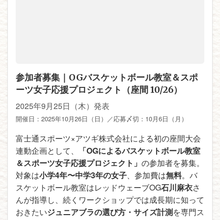
参加者募集｜OGバスケットボール教室＆スポ
ーツ女子応援プロジェクト（座間 10/26）
2025年9月25日（木）発表
開催日：
2025年10月26日（日）
／応募〆切：
10月6日（月）
富士通スポーツ×アツギ株式会社による初の座間大会
連動企画として、
「OGによるバスケットボール教室
＆スポーツ女子応援プロジェクト」
の参加者を募集。
対象は
小学4年〜中学3年の女子
、参加費は
無料
。バ
スケットボール教室はレッドウェーブOG
石川麻衣
さ
んが指導し、続くワークショップでは成長期に知って
おきたい
ジュニアブラの選び方・サイズ計測
を専門ス