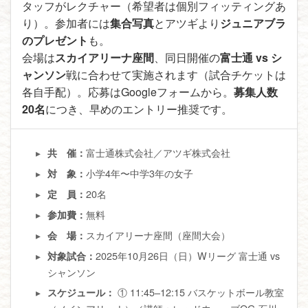
タッフがレクチャー（希望者は個別フィッティングあ
り）。参加者には
集合写真
とアツギより
ジュニアブラ
のプレゼント
も。
会場は
スカイアリーナ座間
、同日開催の
富士通 vs シ
ャンソン
戦に合わせて実施されます（試合チケットは
各自手配）。応募はGoogleフォームから。
募集人数
20名
につき、早めのエントリー推奨です。
富士通株式会社／アツギ株式会社
共 催：
小学4年〜中学3年の女子
対 象：
20名
定 員：
無料
参加費：
スカイアリーナ座間（座間大会）
会 場：
2025年10月26日（日）Wリーグ 富士通 vs
対象試合：
シャンソン
① 11:45–12:15 バスケットボール教室
スケジュール：