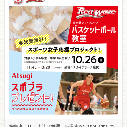
編集者より：
申込は
抽選
、当選連絡は
10/9（木）
で