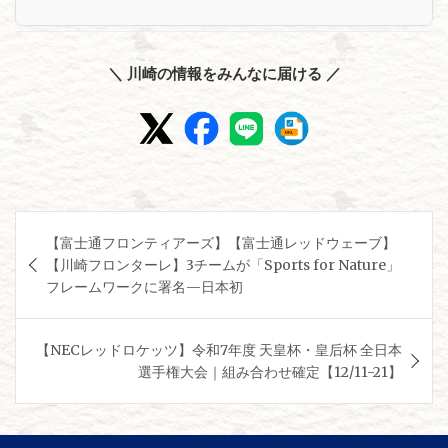
＼ 川崎の情報をみんなに届ける ／
投
【富士通フロンティアーズ】【富士通レッドウェーブ】
稿
【川崎フロンターレ】3チームが「Sports for Nature」
ナ
フレームワークに署名—日本初
ビ
ゲ
【NECレッドロケッツ】令和7年度 天皇杯・皇后杯 全日本
選手権大会｜組み合わせ確定【12/11-21】
ー
シ