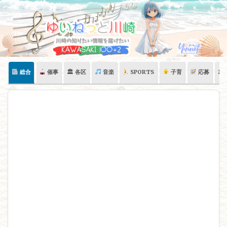
Skip
to
content
総合
催事
🏛 各区
音楽
SPORTS
子育
応募
🏛