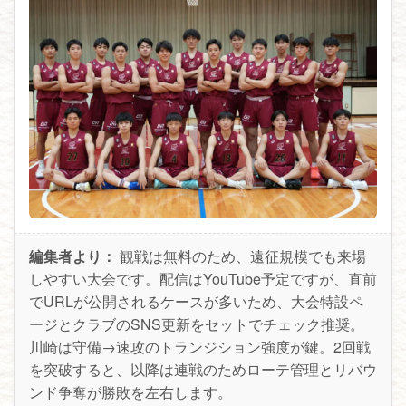
編集者より：
観戦は無料のため、遠征規模でも来場
しやすい大会です。配信はYouTube予定ですが、直前
でURLが公開されるケースが多いため、大会特設ペ
ージとクラブのSNS更新をセットでチェック推奨。
川崎は守備→速攻のトランジション強度が鍵。2回戦
を突破すると、以降は連戦のためローテ管理とリバウ
ンド争奪が勝敗を左右します。