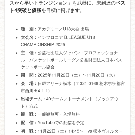
スから早いトランジション」を武器に、未到達の
ベス
ト4突破と優勝
を目標に掲げます。
アカデミー／U18大会 出場
種 別：
インフロニア B.LEAGUE U18
大会名：
CHAMPIONSHIP 2025
公益社団法人ジャパン・プロフェッショナ
主 催：
ル・バスケットボールリーグ／公益財団法人日本バス
ケットボール協会
2025年11月22日（土）〜11月26日（水）
期 間：
日環アリーナ栃木（〒321-0166 栃木県宇都宮
会 場：
市西川田4-1-1）
40チーム／トーナメント（ノックアウ
出場チーム：
ト）方式
一般観覧可・入場無料
観 戦：
YouTubeでの配信を予定
配 信：
11月22日（土）14:45〜 vs 熊本ヴォルター
初 戦：