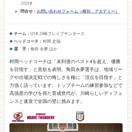
ズU18
お問い合わせフォーム（種別：アカデミー）
問合せ：
チーム：
U18 川崎ブレイブサンダース
ヘッドコーチ：
村岡 史哉
選 手：
角田 永夢 ほか
村岡ヘッドコーチは「未到達のベスト4を超え、優勝
を目指す」と意欲を表明。角田永夢選手は、地域リー
グや出場決定戦での悔しさを糧に「頂点を目指す」と
力強く語っています。トップチームの練習参加などで
高強度の学びを得た育成世代が、川崎らしいディフェ
ンスと速攻で全国の壁に挑みます。