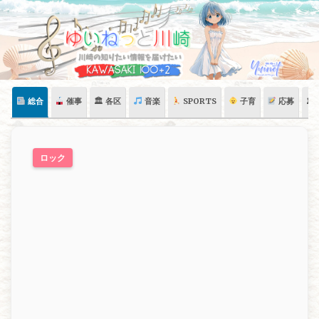
Skip
to
content
総合
催事
🏛 各区
音楽
SPORTS
子育
応募
🏛
ロック