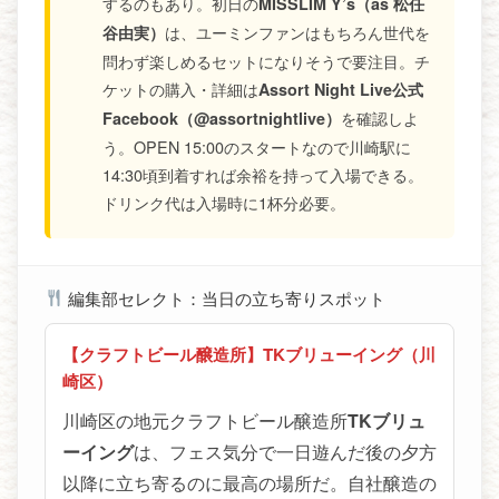
するのもあり。初日の
MISSLIM Y’s（as 松任
は、ユーミンファンはもちろん世代を
谷由実）
問わず楽しめるセットになりそうで要注目。チ
ケットの購入・詳細は
Assort Night Live公式
を確認しよ
Facebook（@assortnightlive）
う。OPEN 15:00のスタートなので川崎駅に
14:30頃到着すれば余裕を持って入場できる。
ドリンク代は入場時に1杯分必要。
編集部セレクト：当日の立ち寄りスポット
【クラフトビール醸造所】TKブリューイング（川
崎区）
川崎区の地元クラフトビール醸造所
TKブリュ
ーイング
は、フェス気分で一日遊んだ後の夕方
以降に立ち寄るのに最高の場所だ。自社醸造の