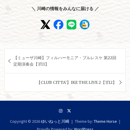
＼ 川崎の情報をみんなに届ける ／
投
【ミューザ川崎】フィルハーモニア・ブルレスケ 第22回
稿
定期演奏会【7/11】
ナ
ビ
【CLUB CITTA’】IKE THE LIVE 2【7/12】
ゲ
ー
シ
ョ
Copyright © 2026
ゆいねっと川崎
Theme by:
Theme Horse
ン
Proudly Powered by:
WordPress