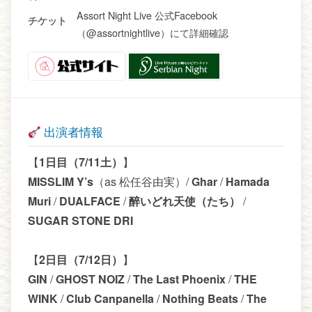
Assort Night Live 公式Facebook
チケット
（@assortnightlive）にて詳細確認
出演者情報
【
1日目（7/11土）
】
MISSLIM Y’s
（as 松任谷由実）/
Ghar
/
Hamada
Muri
/
DUALFACE
/
醉いどれ天使（たち）
/
SUGAR STONE DRI
【
2日目（7/12日）
】
GIN
/
GHOST NOIZ
/
The Last Phoenix
/
THE
WINK
/
Club Canpanella
/
Nothing Beats
/
The