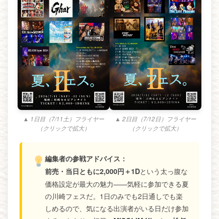
▲ 1日目（7/11土）フライヤー
▲ 2日目（7/12日）フライヤー
（クリックで拡大）
（クリックで拡大）
編集者の参戦アドバイス：
という太っ腹な
前売・当日ともに2,000円＋1D
価格設定が最大の魅力——気軽に参加できる夏
の川崎フェスだ。1日のみでも2日通しでも楽
しめるので、気になる出演者がいる日だけ参加