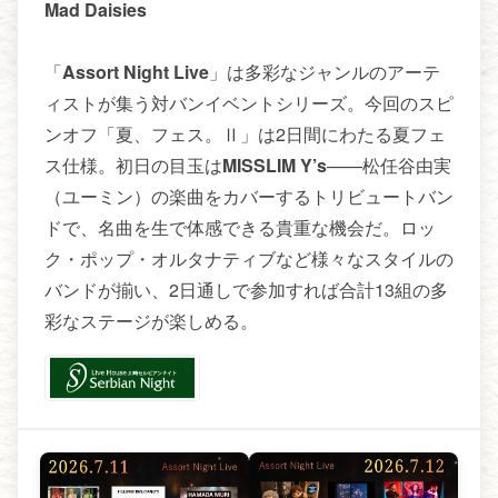
Mad Daisies
「
Assort Night Live
」は多彩なジャンルのアーテ
ィストが集う対バンイベントシリーズ。今回のスピ
ンオフ「夏、フェス。Ⅱ」は2日間にわたる夏フェ
ス仕様。初日の目玉は
MISSLIM Y’s
——松任谷由実
（ユーミン）の楽曲をカバーするトリビュートバン
ドで、名曲を生で体感できる貴重な機会だ。ロッ
ク・ポップ・オルタナティブなど様々なスタイルの
バンドが揃い、2日通しで参加すれば合計13組の多
彩なステージが楽しめる。